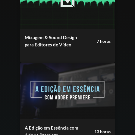
aprofundar seus conhecimentos
e Storytelling
para tornar seus vídeos
técnicos em áudio para alcançar
memoráveis.
produções audiovisuais excepcionais.
Mixagem & Sound Design
7 horas
para Editores de Vídeo
O
Adobe Premiere é uma plataforma
democrática e de fácil utilização
, e
com nosso plano semestral, você
aprenderá:
Todas as suas ferramentas, técnicas de
A Edição em Essência com
13 horas