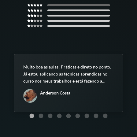
terá acesso durante seis meses a todo
esse conhecimento e poderá
aplicá-lo
em seus projetos imediatamente.
Eleve suas habilidades de edição para
o próximo nível
e surpreenda-se com o
Muito boa as aulas! Práticas e direto no ponto.
resultado!
Já estou aplicando as técnicas aprendidas no
curso nos meus trabalhos e está fazendo a
diferença!!
Anderson Costa
Renovação não automática.
Entre em contato caso deseje mudar
para renovação automática.