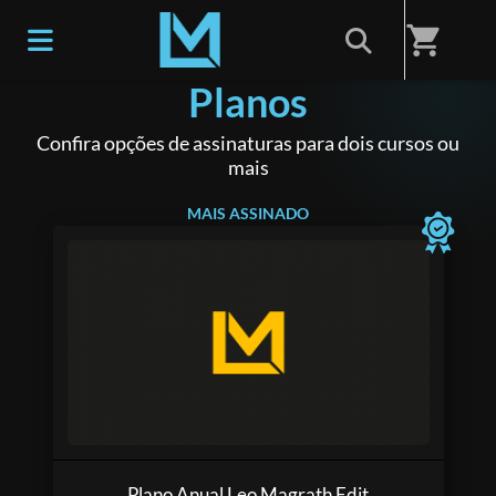
shopping_cart
Planos
Confira opções de assinaturas para dois cursos ou
mais
MAIS ASSINADO
Plano Anual Leo Magrath Edit